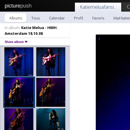
picture
push
C
Katiemeluafansi...
Albums
Tous
Calendar
Profil
Favoris
Mail katie
In album:
Katie Melua - HMH.
Amsterdam 18.10.08
Share album