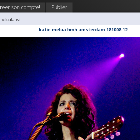
reer son compte!
Publier
meluafansi...
katie melua hmh amsterdam 181008 12