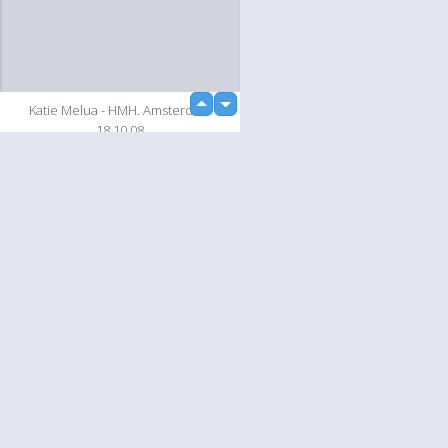
up
Katie Melua - HMH. Amsterdam
down
18.10.08
Slideshow
Language
Votre / vos
English
Help
Nederlands
En savoir plusu
Français