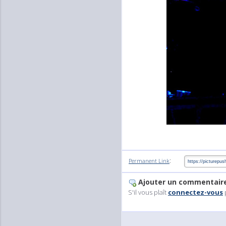
:
Permanent Link
Ajouter un commentair
S'il vous plaît
connectez-vous