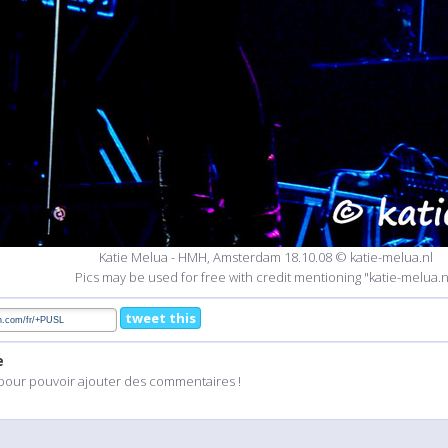
Katie Melua - HMH, Amsterdam 18.10.08 © katie-melua.nl
Pics may be used for free with credit mentioning "katie-melua.n
tweet this
e
pour pouvoir ajouter des commentaires !