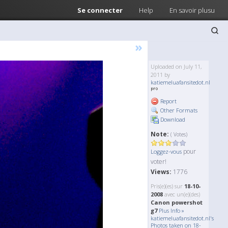
Se connecter
Help
En savoir plusu
»
Uploaded on July 11,
2011 by
katiemeluafansitedot.nl
Report
Other Formats
Download
Note:
( Votes)
pour
Loggez-vous
voter!
Views:
1776
Pris(e)(es) sur
18-10-
2008
avec un(e)(des)
Canon powershot
g7
Plus Info »
katiemeluafansitedot.nl's
Photos taken on 18-