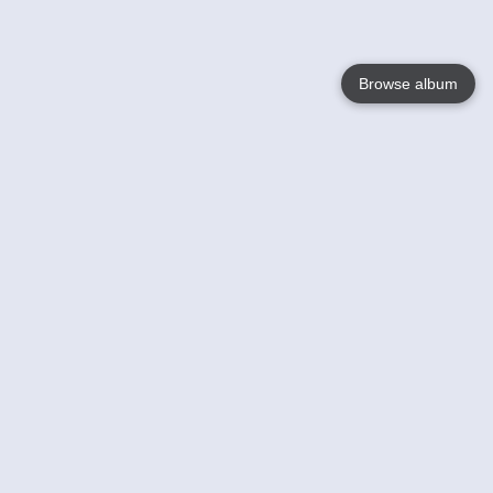
Browse album
Language
English
Nederlands
Français
Votre / vos
Help
En savoir plusu