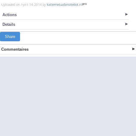
Uploaded on April 14, 2014 by
katiemeluafansitedot.nl
Actions
Details
Share
Commentaires