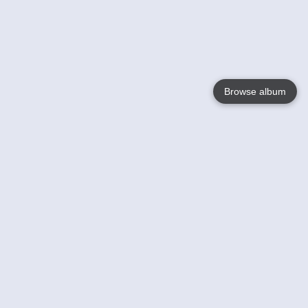
Browse album
Language
English
Nederlands
Français
Jouw
Help