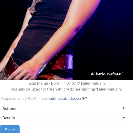
Katie Melua - Bonn 14.07.07 © katie-melua.nl
Pics may be used for free with credit mentioning "katie-melua.nl"
Geupload: op July 10, 2011 door
katiemeluafansitedot.nl
Actions
Details
Share