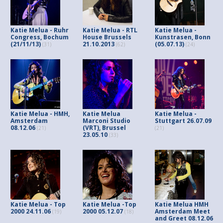
Katie Melua - Ruhr
Katie Melua - RTL
Katie Melua -
Congress, Bochum
House Brussels
Kunstrasen, Bonn
(21/11/13)
21.10.2013
(05.07.13)
(31)
(62)
(24)
Katie Melua - HMH,
Katie Melua
Katie Melua -
Amsterdam
Marconi Studio
Stuttgart 26.07.09
08.12.06
(VRT), Brussel
(21)
(21)
23.05.10
(33)
Katie Melua - Top
Katie Melua -Top
Katie Melua HMH
2000 24.11.06
2000 05.12.07
Amsterdam Meet
(19)
(18)
and Greet 08.12.06