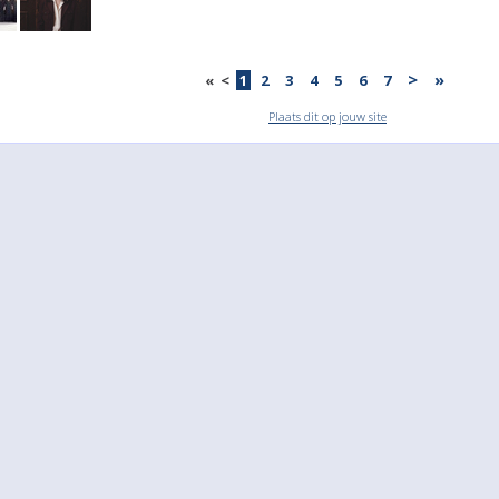
>
»
«
<
1
2
3
4
5
6
7
Plaats dit op jouw site