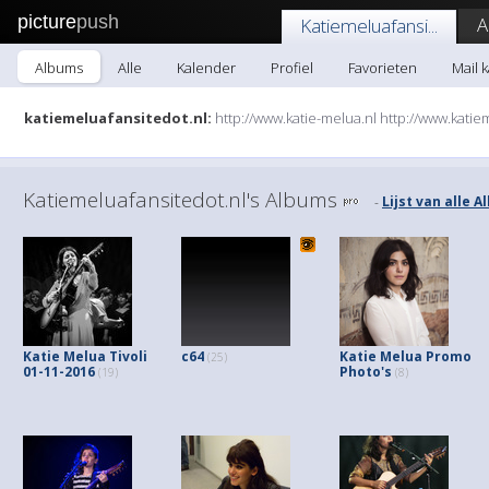
picture
push
A
Katiemeluafansi...
Albums
Alle
Kalender
Profiel
Favorieten
Mail k
katiemeluafansitedot.nl:
http://www.katie-melua.nl http://www.kati
Katiemeluafansitedot.nl's Albums
Lijst van alle 
-
Katie Melua Tivoli
c64
Katie Melua Promo
(25)
01-11-2016
Photo's
(19)
(8)