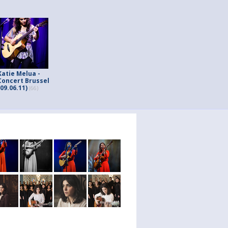
Katie Melua -
Concert Brussel
(09.06.11)
(66)