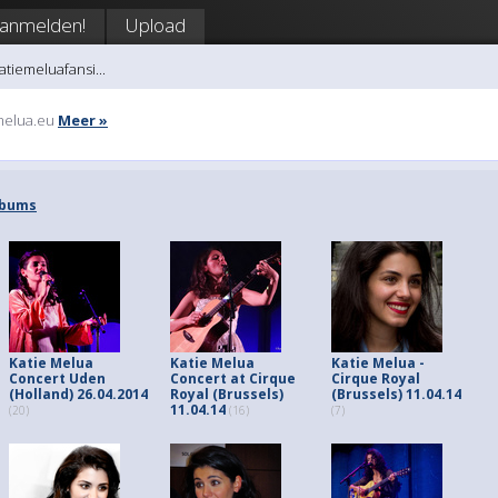
anmelden!
Upload
atiemeluafansi...
emelua.eu
Meer »
Albums
Katie Melua
Katie Melua
Katie Melua -
Concert Uden
Concert at Cirque
Cirque Royal
(Holland) 26.04.2014
Royal (Brussels)
(Brussels) 11.04.14
11.04.14
(20)
(16)
(7)