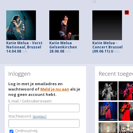
(4)
Katie Melua - Vorst
Katie Melua
Katie Melua -
Nationaal, Brussel
Gelsenkirchen
Concert Brussel
14.04.08
28.06.08
(09.06.11) U
(24)
(24)
(65)
Inloggen
Recent toeg
Log in met je emailadres en
wachtwoord of
Meld je nu aan
als je
nog geen account hebt.
E-mail / Gebruikersnaam:
Wachtwoord:
Vergeten?
Onthoud mij