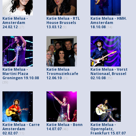
Katie Melua -
Katie Melua - RTL
Katie Melua - HMH.
Amsterdam
House Brussels
Amsterdam
24.02.12
13.03.12
18.10.08
(27)
(9)
(14)
Katie Melua -
Katie Melua
Katie Melua - Vorst
Martini Plaza
Trosmuziekcafe
Nationaal, Brussel
Groningen 19.10.08
12.06.10
02.10.08
(23)
(35)
(39)
Katie Melua - Carre
Katie Melua - Bonn
Katie Melua -
Amsterdam
14.07.07
Opernplatz,
(46)
02.02.07
Frankfurt 15.07.07
(11)