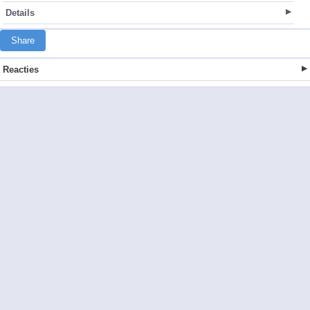
Details
Share
Reacties