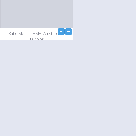
up
Katie Melua - HMH. Amsterdam
down
18.10.08
Slideshow
Language
Votre / vos
English
Help
Nederlands
En savoir plusu
Français