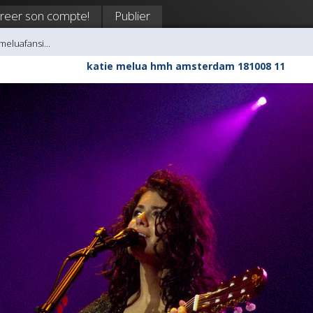
reer son compte!
Publier
meluafansi...
katie melua hmh amsterdam 181008 11