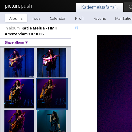
picture
push
C
Katiemeluafansi...
Albums
Tous
Calendar
Profil
Favoris
Mail katie
«
In album:
Katie Melua - HMH.
Amsterdam 18.10.08
Share album