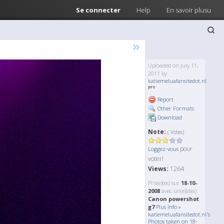
Se connecter
Help
En savoir plusu
»
Uploaded on July 11,
2011 by
katiemeluafansitedot.nl
Report
Other Formats
Download
Note:
( Votes)
pour
Loggez-vous
voter!
Views:
1264
Pris(e)(es) sur
18-10-
2008
avec un(e)(des)
Canon powershot
g7
Plus Info »
katiemeluafansitedot.nl's
Photos taken on 18-