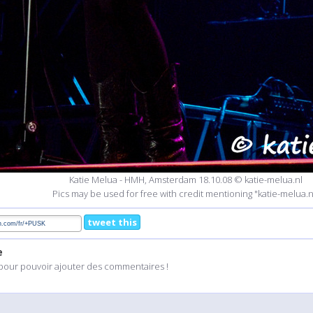
Katie Melua - HMH, Amsterdam 18.10.08 © katie-melua.nl
Pics may be used for free with credit mentioning "katie-melua.n
tweet this
e
pour pouvoir ajouter des commentaires !