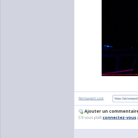
:
Permanent Link
Ajouter un commentair
S'il vous plaît
connectez-vous