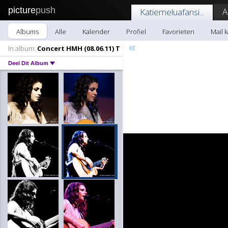
picture
push
A
Katiemeluafansi...
Albums
Alle
Kalender
Profiel
Favorieten
Mail k
«
In album:
Concert HMH (08.06.11) T
Deel Dit Album