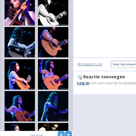
:
Permanent Link
Reactie toevoegen
Log in
om een reactie te plaats
up
Diashow