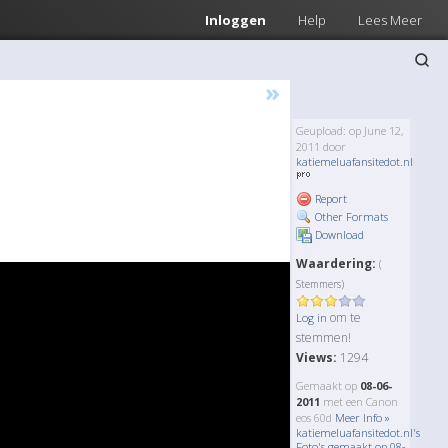
Inloggen
Help
Lees Meer
»
Geupload: op June 12,
2011 door
katiemeluafansitedot.nl
Report
Other Formats
Download
Waardering:
(
Stemmers)
om te
Log in
stemmen!
Views:
1294
Gemaakt op
08-06-
2011
met een Canon
eos 60d
Meer Info »
katiemeluafansitedot.nl's
Foto's gemaakt op 08-