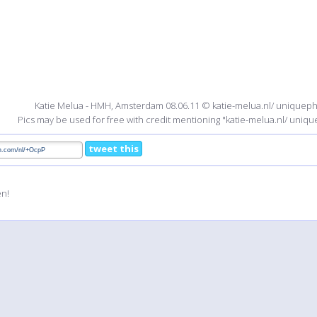
Katie Melua - HMH, Amsterdam 08.06.11 © katie-melua.nl/ uniqueph
Pics may be used for free with credit mentioning "katie-melua.nl/ uniqu
tweet this
en!