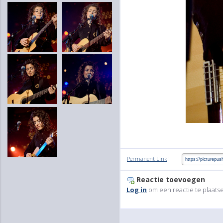
:
Permanent Link
Reactie toevoegen
Log in
om een reactie te plaats