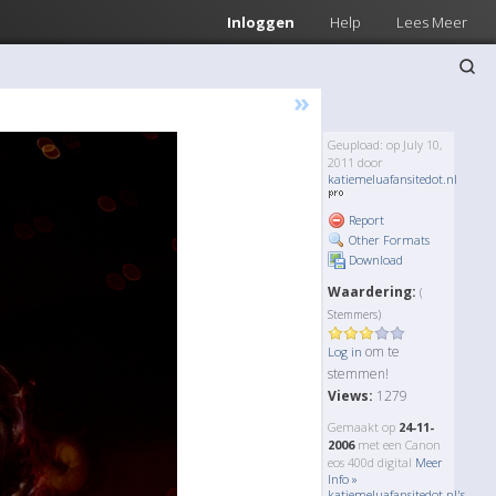
Inloggen
Help
Lees Meer
»
Geupload: op July 10,
2011 door
katiemeluafansitedot.nl
Report
Other Formats
Download
Waardering:
(
Stemmers)
om te
Log in
stemmen!
Views:
1279
Gemaakt op
24-11-
2006
met een Canon
eos 400d digital
Meer
Info »
katiemeluafansitedot.nl's