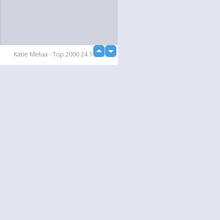
up
Katie Melua - Top 2000 24.11.06
down
Diashow
Language
Jouw
English
Help
Nederlands
Lees Meer
Français