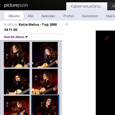
picture
push
A
Katiemeluafansi...
Albums
Alle
Kalender
Profiel
Favorieten
Mail k
«
In album:
Katie Melua - Top 2000
24.11.06
Deel Dit Album