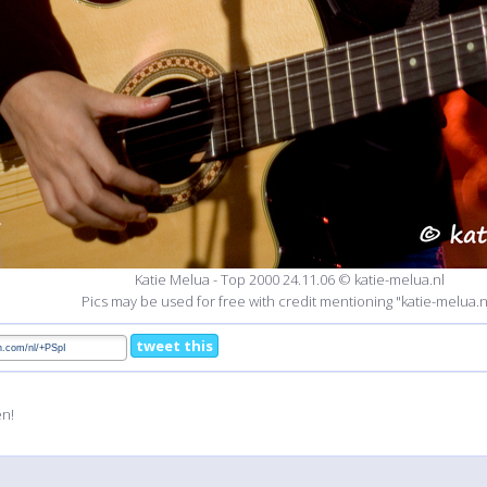
Katie Melua - Top 2000 24.11.06 © katie-melua.nl
Pics may be used for free with credit mentioning "katie-melua.n
tweet this
en!