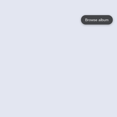
Browse album
Language
English
Nederlands
Français
Jouw
Help
Lees Meer