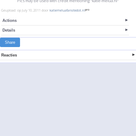
Pics may be used with credit mentioning "katie-melua.nl"
Geupload: op July 10, 2011 door
katiemeluafansitedot.nl
Actions
Details
Share
Reacties