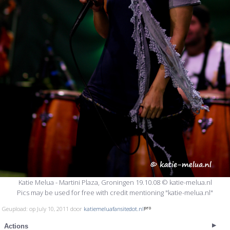
Katie Melua - Martini Plaza, Groningen 19.10.08 © katie-melua.nl
Pics may be used for free with credit mentioning "katie-melua.nl"
Geupload: op July 10, 2011 door
katiemeluafansitedot.nl
Actions