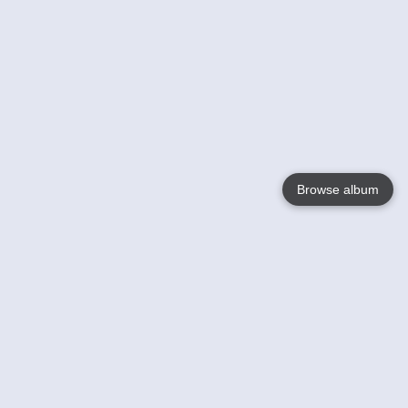
Browse album
Language
English
Nederlands
Français