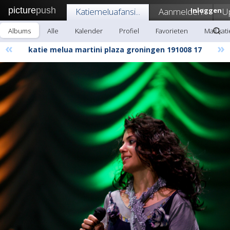
picture
push
Katiemeluafansi...
Aanmelden!
Inloggen
U
Albums
Alle
Kalender
Profiel
Favorieten
Mail kat
«
»
katie melua martini plaza groningen 191008 17