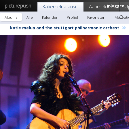
picture
push
Katiemeluafansi...
Aanmelden!
Inloggen
U
Albums
Alle
Kalender
Profiel
Favorieten
Mail kat
»
katie melua and the stuttgart philharmonic orchest