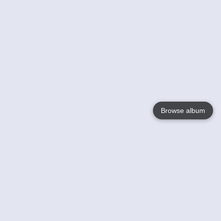
Browse album
Language
English
Nederlands
Français