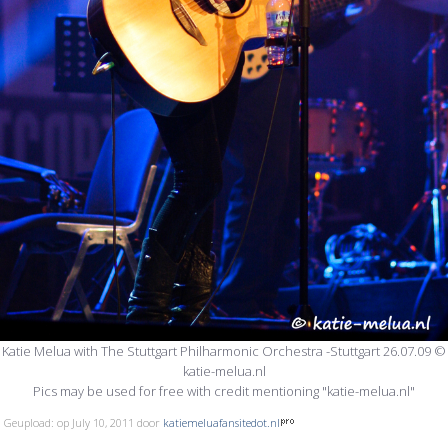
Katie Melua with The Stuttgart Philharmonic Orchestra -Stuttgart 26.07.09 ©
katie-melua.nl
Pics may be used for free with credit mentioning "katie-melua.nl"
Geupload: op July 10, 2011 door
katiemeluafansitedot.nl