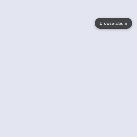
Browse album
Language
English
Nederlands
Français
Jouw
Help
Lees Meer