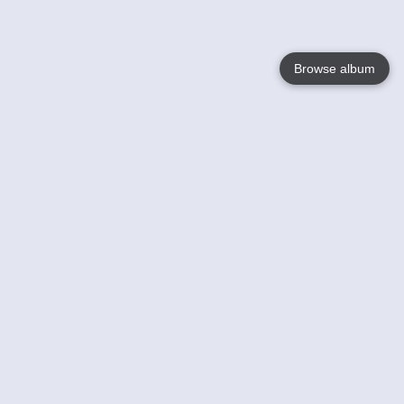
Browse album
Language
English
Nederlands
Français
Jouw
Help
Lees Meer