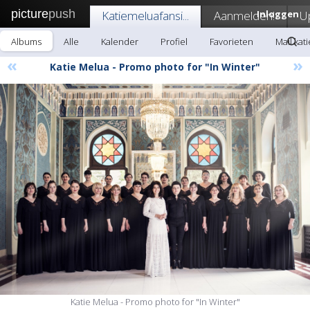
picture
push
Katiemeluafansi...
Aanmelden!
Inloggen
U
Albums
Alle
Kalender
Profiel
Favorieten
Mail kat
«
»
Katie Melua - Promo photo for "In Winter"
Katie Melua - Promo photo for "In Winter"