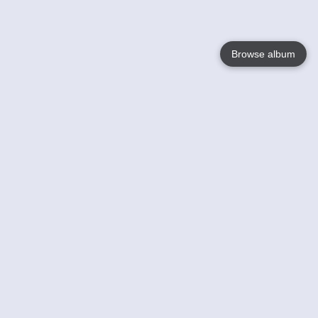
Browse album
Language
English
Nederlands
Français
Jouw
Help
Lees Meer