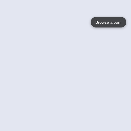
Browse album
Language
English
Nederlands
Français
Jouw
Help
Lees Meer