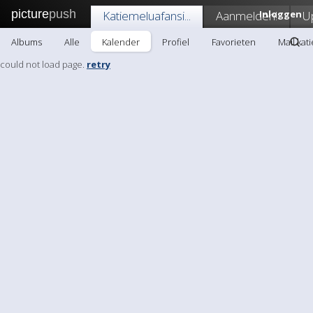
picture
push
Katiemeluafansi...
Aanmelden!
Inloggen
U
Albums
Alle
Kalender
Profiel
Favorieten
Mail kat
could not load page.
retry