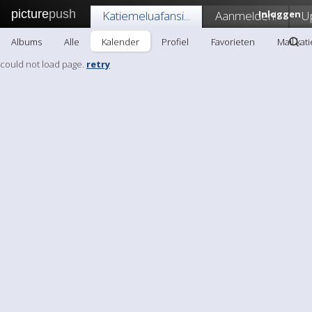
picture
push
Katiemeluafansi...
Aanmelden!
Inloggen
U
Albums
Alle
Kalender
Profiel
Favorieten
Mail kat
could not load page.
retry