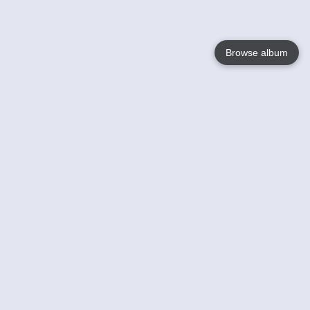
Browse album
Language
English
Nederlands
Français
Jouw
Help
Lees Meer