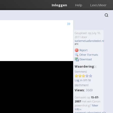
Inloggen
Help
Lees Meer
»
Geupload: op July 10,
2011 door
katiemeluafansitedot.nl
Report
Other Formats
Download
Waardering:
(
Stemmers)
om te
Log in
stemmen!
Views:
3669
Gemaakt op
15-07-
2007
met een Canon
powershot g7
Meer
Info »
katiemeluafansitedot.nl's