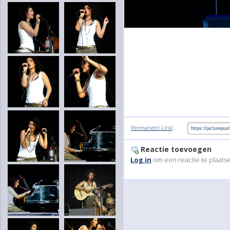
:
Permanent Link
Reactie toevoegen
Log in
om een reactie te plaats