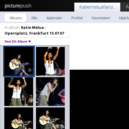
picture
push
A
Katiemeluafansi...
Albums
Alle
Kalender
Profiel
Favorieten
Mail k
In album:
Katie Melua -
Opernplatz, Frankfurt 15.07.07
Deel Dit Album