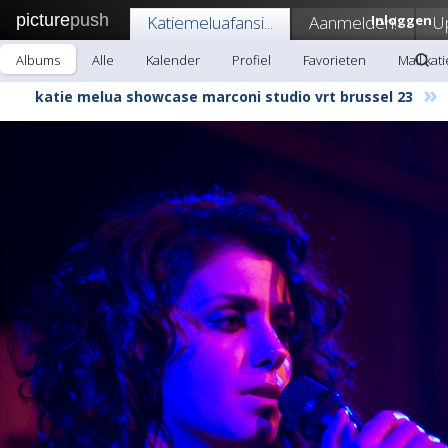
picture
push
Katiemeluafansi...
Aanmelden!
Inloggen
U
Albums
Alle
Kalender
Profiel
Favorieten
Mail kat
»
katie melua showcase marconi studio vrt brussel 23