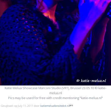
Katie Melua Showcase Marconi Studio (VRT), Brussel 23.05.10 © katie-
melua.nl
Pics may be used for free with credit mentioning "katie-melua.nl"
Geupload: op July 11, 2011 door
katiemeluafansitedot.nl