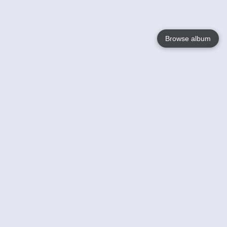
Browse album
Language
English
Nederlands
Français
Jouw
Help
Lees Meer