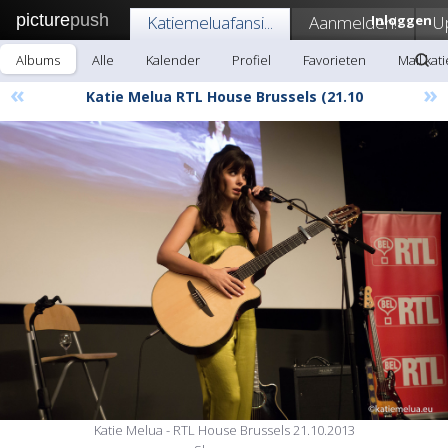
picture
push
Katiemeluafansi...
Aanmelden!
Inloggen
U
Albums
Alle
Kalender
Profiel
Favorieten
Mail kat
«
»
Katie Melua RTL House Brussels (21.10
Katie Melua - RTL House Brussels 21.10.2013