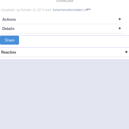
Showcase
Geupload: op October 22, 2013 door
katiemeluafansitedot.nl
Actions
Details
Share
Reacties