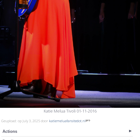
Katie Melua Tivoli 01-11-2016
Geupload: op July 3, 2025 door
katiemeluafansitedot.nl
Actions