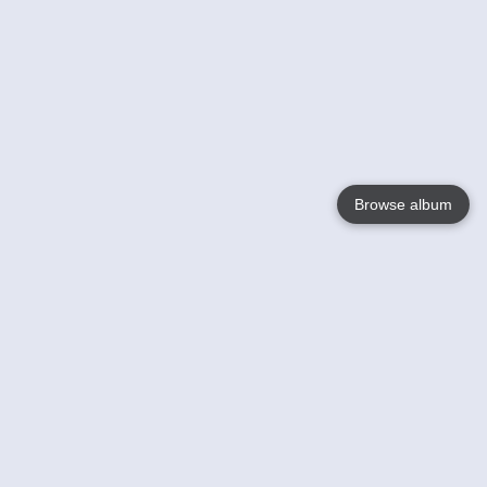
Browse album
Language
English
Nederlands
Français